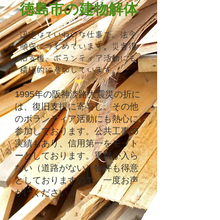
徳島市の建物解体
迅速なていねいな仕事で、法令
順守につとめています。災害復
旧支援、ボランティア活動にも
積極的に参加しています。
1995年の阪神淡路大震災の折に
は、復旧支援に寄与し、その他
のボランティア活動にも熱心に
参加しております。公共工事の
実績もあり、信用第一をモット
ーとしております。重機が入ら
ない（道路がない）物件も得意
としておりますので、一度お声
がけください！