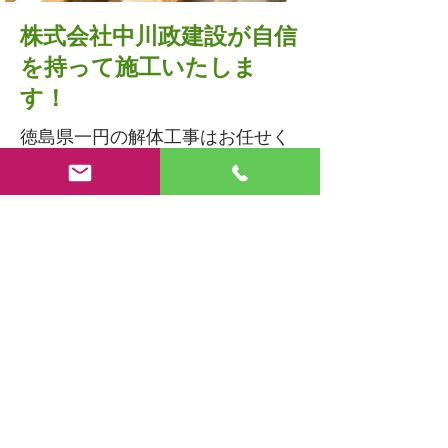
株式会社中川政建設が自信
を持って施工いたしま
す！
徳島県一円の解体工事はお任せく
ださい！家屋解体、ビル解体、内
装撤去工事致します。マンショ
ン、商業施設のリノベーションに
ともなう解体工事など様々なニー
ズに対応いたします。
会社案内はコチラ
工事の流れはコチラ
営業内容はコチラ